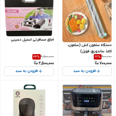
اجاق مسافرتی استیل دسینی
دستگاه سلفون کش (سلفون،
کاغذ ساندویچ، فویل)
4,500,000
900,000
44
%
22
%
2,500,000
700,000
افزودن به سبد
افزودن به سبد