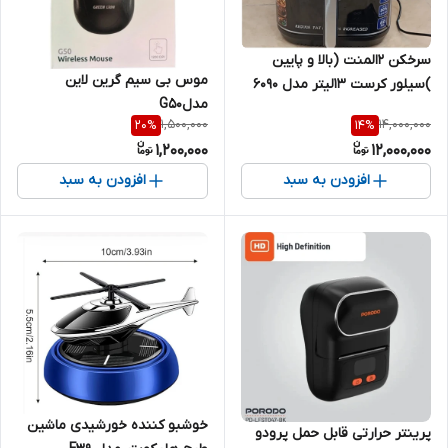
سرخکن 2المنت (بالا و پایین
موس بی سیم گرین لاین
)سیلور کرست 13لیتر مدل 6090
مدلG50
1,500,000
14,000,000
20
%
14
%
1,200,000
12,000,000
افزودن به سبد
افزودن به سبد
خوشبو کننده خورشیدی ماشین
پرینتر حرارتی قابل حمل پرودو