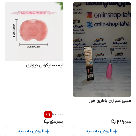
لیف سلیکونی دیواری
مینی هم زن باطری خور
160,000
6
%
150,000
299,000
افزودن به سبد
افزودن به سبد