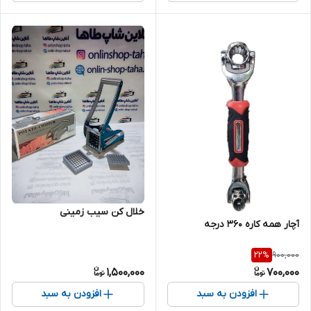
خلال کن سیب زمینی
آچار همه کاره ۳۶۰ درجه
900,000
22
%
1,500,000
700,000
افزودن به سبد
افزودن به سبد