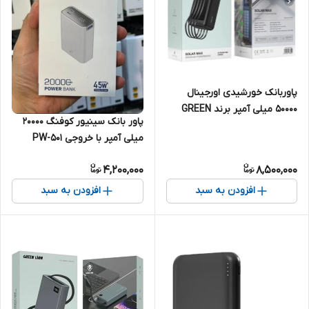
پاوربانک خورشیدی اورجینال
50000 میلی آمپر برند GREEN
پاور بانک سینیور کوفنگ 20000
LION مدل SOLAR MAX
میلی آمپر با خروجی PW-501
کد003750
45W
4,200,000
8,500,000
افزودن به سبد
افزودن به سبد