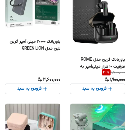
پاوربانک 20000 میلی آمپر گرین
لاین مدل GREEN LION
RETRACTABLE 35W GL-PX9
پاوربانک گرین مدل ROME
GNRET35W20 |
ظرفیت ۱۰ هزار میلی‌آمپر به
2,700,000
29
%
همراه هندزفری بلوتوثی
3,600,000
1,900,000
افزودن به سبد
افزودن به سبد