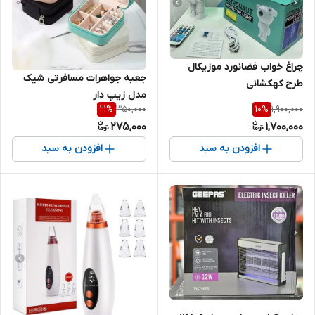
چراغ خواب فضانورد موزیکال
جعبه جواهرات مسافرتی شیک
طرح کهکشانی
مدل زیپ دار
350,000
1,900,000
21
%
10
%
275,000
1,700,000
افزودن به سبد
افزودن به سبد