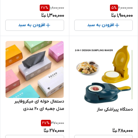
1,800,000
2,000,000
27
%
5
%
1,300,000
1,900,000
افزودن به سبد
افزودن به سبد
دستمال حوله ای میکروفایبر
مدل جعبه ای ۲۰ عددی
دستگاه پیراشکی ساز
370,000
27
%
270,000
280,000