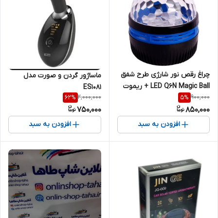
چراغ رقص نور شارژی طرح شفق
ماساژور گردن و صورت مدل
LED Q6N Magic Ball + ریموت
ES1081
2,000,000
900,000
کنترل
62
%
5
%
750,000
850,000
افزودن به سبد
افزودن به سبد