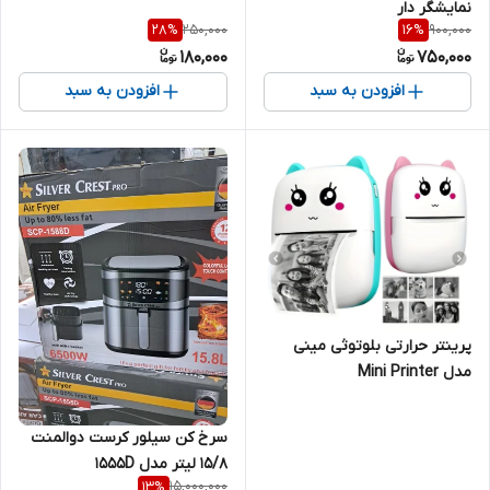
نمایشگر دار
250,000
900,000
28
%
16
%
180,000
750,000
افزودن به سبد
افزودن به سبد
پرینتر حرارتی بلوتوثی مینی
مدل Mini Printer
سرخ کن سیلور کرست دوالمنت
15/8 لیتر مدل ۱۵۵۵D
15,000,000
13
%