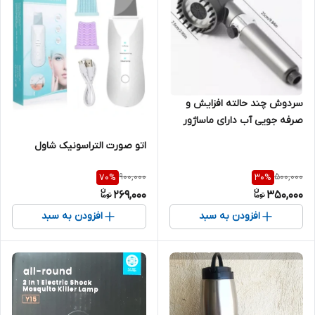
سردوش چند حالته افزایش و
صرفه جویی آب دارای ماساژور
سر
اتو صورت التراسونیک شاول
900,000
500,000
70
%
30
%
269,000
350,000
افزودن به سبد
افزودن به سبد