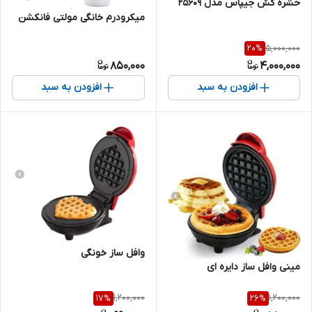
حشره کش جیپاس مدل ۲۵۶۰۹
میکرودرم خانگی مولتی فانکشن
5,000,000
20
%
850,000
4,000,000
افزودن به سبد
افزودن به سبد
وافل ساز خونگی
مینی وافل ساز دایره ای
1,200,000
1,200,000
17
%
26
%