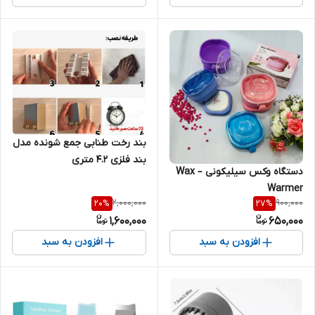
بند رخت طنابی جمع شونده مدل
بند فلزی 4.2 متری
دستگاه وکس سیلیکونی – Wax
Warmer
2,000,000
900,000
20
%
27
%
1,600,000
650,000
افزودن به سبد
افزودن به سبد