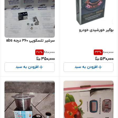
بوگیر خورشیدی خودرو
سرشیر تلسکوپی ۳۶۰ درجه abs
480,000
800,000
27
%
33
%
350,000
530,000
افزودن به سبد
افزودن به سبد