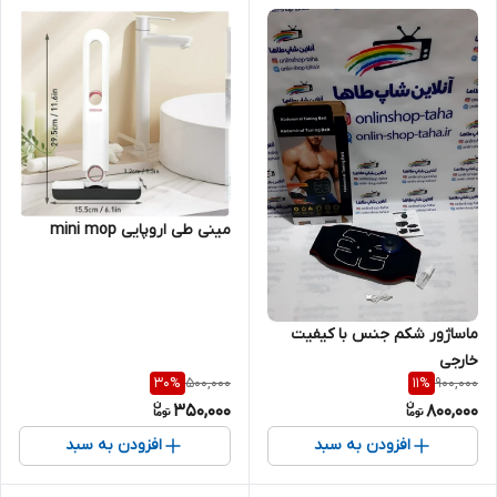
مینی طی اروپایی mini mop
ماساژور شکم جنس با کیفیت
خارجی
500,000
900,000
30
%
11
%
350,000
800,000
افزودن به سبد
افزودن به سبد