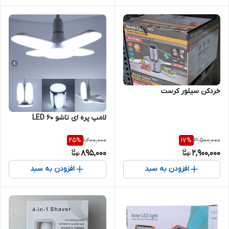
خردکن سیلور کرست
لامپ پره ای تاشو 60 LED
1,200,000
3,500,000
25
%
17
%
895,000
2,900,000
افزودن به سبد
افزودن به سبد