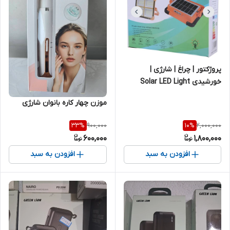
پروژکتور | چراغ | شارژی |
خورشیدی Solar LED Light
موزن چهار کاره بانوان شارژی
900,000
2,000,000
33
%
10
%
600,000
1,800,000
افزودن به سبد
افزودن به سبد