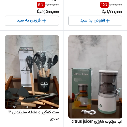
3,000,000
2,000,000
16
%
15
%
2,500,000
1,700,000
افزودن به سبد
افزودن به سبد
ست کفگیر و ملاقه سلیکونی ۱۲
عددی
آب مرکبات شارژی citrus juicer