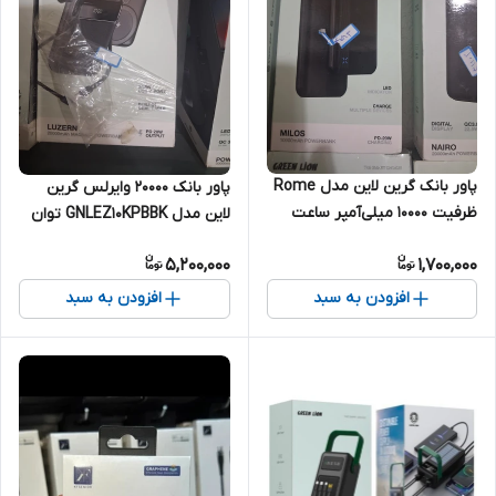
پاور بانک گرین لاین مدل Rome
پاور بانک 20000 وایرلس گرین
ظرفیت 10000 میلی‌آمپر ساعت
لاین مدل GNLEZ10KPBBK توان
22.5 وات
5,200,000
1,700,000
افزودن به سبد
افزودن به سبد