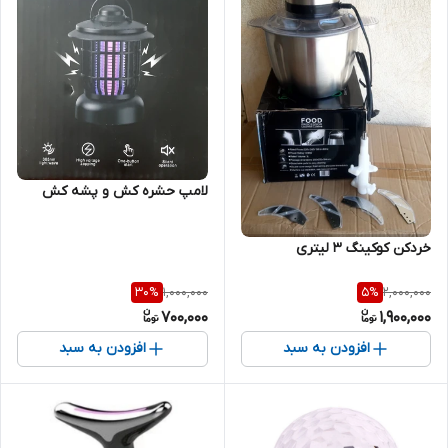
لامپ حشره کش و پشه کش
خردکن کوکینگ ۳ لیتری
1,000,000
2,000,000
30
%
5
%
700,000
1,900,000
افزودن به سبد
افزودن به سبد