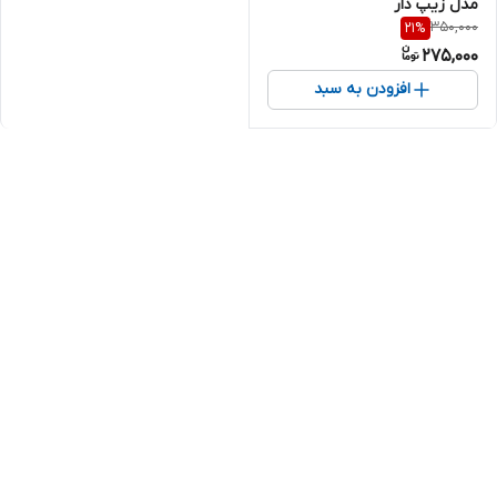
مدل زیپ دار
350,000
21
%
275,000
افزودن به سبد