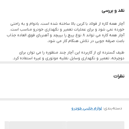
نقد و بررسی
آچار همه کاره از فولاد با کربن بالا ساخته شده است، بادوام و به راحتی
خورده نمی شود و برای عملیات تعمیر و نگهداری خودرو مناسب است.
آچار همه کاره می تواند 8 نوع پیچ را بپیچد و آهنربای فوق العاده جذاب
باعث صرفه جویی در تلاش هنگام کار می شود.
طیف گسترده ای از کاربرده این آچار چند منظوره را می توان برای
دوچرخه، تعمیر و نگهداری وسایل نقلیه موتوری و غیره استفاده کرد.
سایز های 8 و 10 و 11 و 13 و 14 و 16 و 17 و 19 میلی متری
روکش ریز، سطح جلا با روکش کروم، ضد خوردگی و زنگ نزند، سر را می
توان تا 360 درجه چرخاند، حتی در فضاهای کوچک می تواند به صورت
نظرات
عمودی استفاده شود.
دسته‌بندی
:
لوازم جانبی خودرو