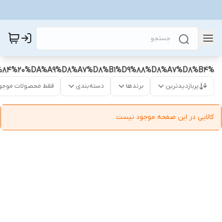
%D9%86%D8%A7%D8%B2%D9%84%20%DA%A9%D8%A7%D8%B1%D9%88%D8%A7%D8%B4
پربازدیدترین
برندها
دسته‌بندی
فقط محصولات موجو
کالایی در این صفحه موجود نیست